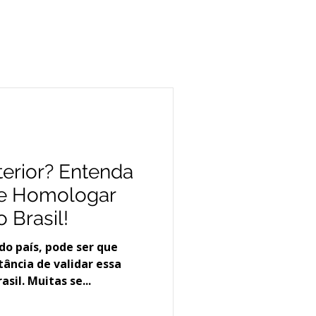
a
terior? Entenda
de Homologar
 Brasil!
 do país, pode ser que
ância de validar essa
asil. Muitas se...