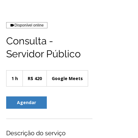
Disponível online
Consulta -
Servidor Público
420
Reais
1 h
1
R$ 420
Google Meets
brasileiros
Agendar
Descrição do serviço