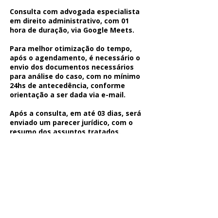
Consulta com advogada especialista
em direito administrativo, com 01
hora de duração, via Google Meets.
Para melhor otimização do tempo,
após o agendamento, é necessário o
envio dos documentos necessários
para análise do caso, com no mínimo
24hs de antecedência, conforme
orientação a ser dada via e-mail.
Após a consulta, em até 03 dias, será
enviado um parecer jurídico, com o
resumo dos assuntos tratados.
Informações de contato
5561991874616
advppimentel@gmail.com
SHIN CA 1 - Lago Norte, Brasilia -