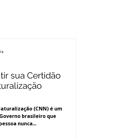
ra
ir sua Certidão
uralização
uralização (CNN) é um
Governo brasileiro que
essoa nunca...