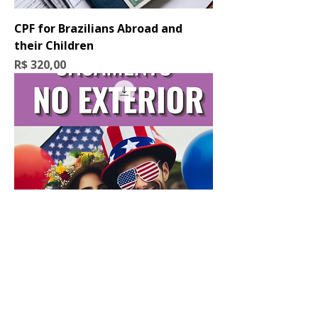
CPF for Brazilians Abroad and
their Children
Preço
R$ 320,00
Casamento no exterior: Guia para
atualizar seus documentos no