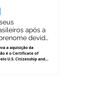
asamento tenha validade
io nacional e você
 seus
ileiros após a
brenome devido
ricana
a a aquisição da
ão é o Certificate of
elo U.S. Citizenship and
o é mais
 sim um ato
conduzido pelo USCIS,
 Department of Homeland
e o nome ou sobrenome foi
rocesso formal de
nstar expressamente no