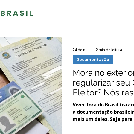
24 de mai.
2 min de leitura
Documentação
Mora no exterio
regularizar seu
Eleitor? Nós re
você!
Viver fora do Brasil traz
a documentação brasileir
mais um deles. Seja par
bancárias, renovar passa
garantir os seus direitos,