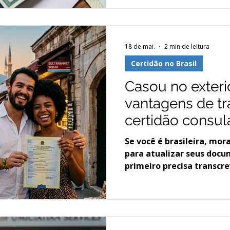
Eleitor regularizados é
escritório de advocacia 
serviços diversos para br
18 de mai.
2 min de leitura
exterior. Cuidamos de to
inscrição ou regularizaçã
Certidão no Brasil
Casou no exteri
vantagens de tr
certidão consu
no Brasil
Se você é brasileira, mora
para atualizar seus docu
primeiro precisa transcre
no Brasil. O casamento r
valor legal no Brasil mas
atos ficam "congelados",
plenamente, como: atual
recebimento de heranças,