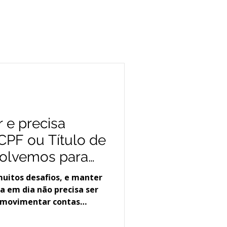
r e precisa
 CPF ou Título de
solvemos para
 muitos desafios, e manter
a em dia não precisa ser
a movimentar contas
porte, gerenciar bens ou
 ter o CPF e o Título de