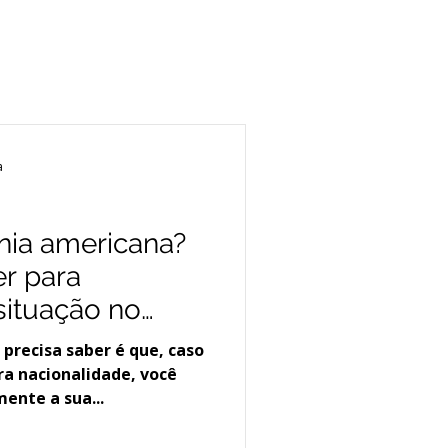
a
nia americana?
er para
 situação no
 precisa saber é que, caso
ra nacionalidade, você
ente a sua...