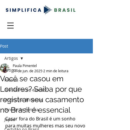
Post
Artigos
Paula Pimentel
Artigos
11 de jun. de 2025
2 min de leitura
Você se casou em
Irlanda
Londres? Saiba por que
Brasileiros no exterior
registrar seu casamento
Divórcio a distância
no Brasil é essencial
Direito de Familia
Casar fora do Brasil é um sonho 
Japão
para muitas mulheres mas seu novo 
Certidão no Brasil