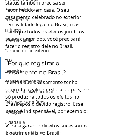
status também precisa ser 
Documentação
reconhecido em casa. O seu 
casamento celebrado no exterior 
Previdência
tem validade legal no Brasil, mas 
Tributos
para que todos os efeitos jurídicos 
sejam cumpridos, você precisará 
Internacional
fazer o registro dele no Brasil.
Casamento no exterior
EUA
 Por que registrar o 
Espanha
casamento no Brasil?
Pensão alimentícia
Mesmo que o casamento tenha 
ocorrido legalmente fora do país, ele 
Inventário Internacional
só produzirá todos os efeitos no 
Estrangeiro no Brasil
Brasil após o devido registro. Esse 
passo é indispensável, por exemplo:
Portugal
Cidadania
✔ Para garantir direitos sucessórios 
Divórcio no exterior
e patrimoniais no Brasil;