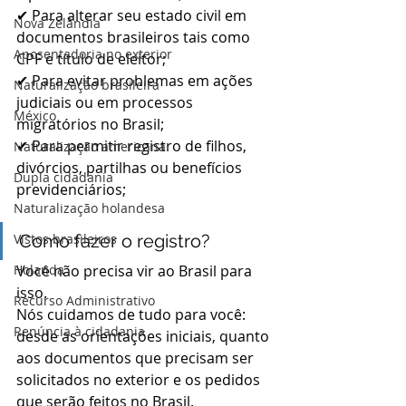
✔ Para alterar seu estado civil em 
Nova Zelândia
documentos brasileiros tais como 
Aposentadoria no exterior
CPF e título de eleitor;
✔ Para evitar problemas em ações 
Naturalização brasileira
judiciais ou em processos 
México
migratórios no Brasil;
✔ Para permitir registro de filhos, 
Naturalização americana
divórcios, partilhas ou benefícios 
Dupla cidadania
previdenciários;
Naturalização holandesa
Vistos brasileiros
Como fazer o registro?
Holanda
Você não precisa vir ao Brasil para 
isso. 
Recurso Administrativo
Nós cuidamos de tudo para você: 
Renúncia à cidadania
desde as orientações iniciais, quanto 
aos documentos que precisam ser 
solicitados no exterior e os pedidos 
que serão feitos no Brasil.