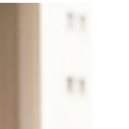
diversos problemas para brasileiros que
moram no exterior ou tenham dupla
cidadania. Embora erros simples de
digitação ou grafia possam ser corrigidos
diretamente no Cartório de Registro Civil de
forma administrativa, a via judicial torna-se
necessária em casos de alteração
substancial de dados, recusa
administrativa ou quando a mudança
decorre de decisões/atos praticad