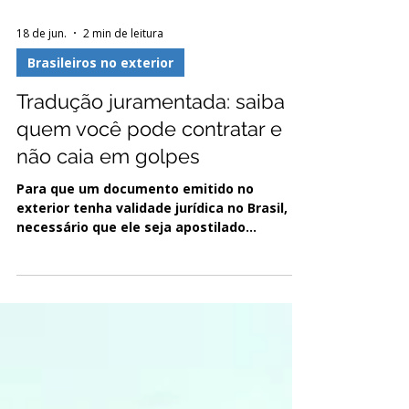
18 de jun.
2 min de leitura
Brasileiros no exterior
Tradução juramentada: saiba
quem você pode contratar e
não caia em golpes
Para que um documento emitido no
exterior tenha validade jurídica no Brasil, é
necessário que ele seja apostilado
conforme a Convenção da Apostila de Haia
ou seja legalizado. A apostila certifica a
autenticidade da assinatura, da função