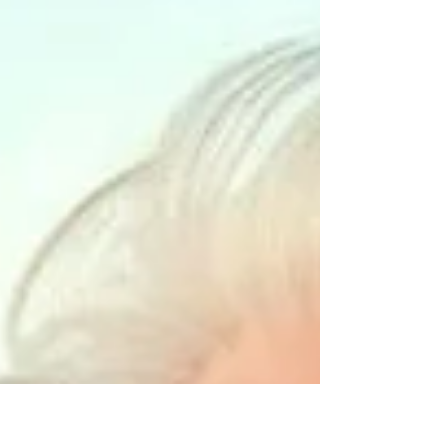
exercida por quem assinou o documento
estrangeiro e, quando aplicável, do selo ou
carimbo constante no documento. É a
confirmação que aquele documento é
público e legítimo no país de origem. Além
do apostilamento, documentos redigidos
em idiom