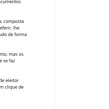
documentos 
dministrativo
a, composta 
erir, lhe 
udo de forma 
nto, mas os 
 se faz 
e eleitor 
um clique de 