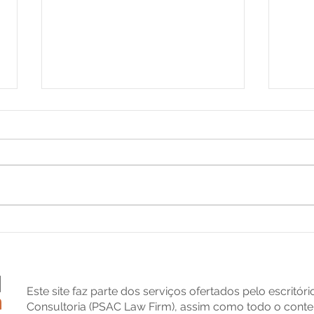
Mudança de nome ou
Trad
sobrenome nos EUA? Saiba
saib
por que você precisa
cont
registrar a alteração no
golp
Brasil
Este site faz parte dos serviços ofertados pelo escritór
Consultoria (PSAC Law Firm), assim como todo o conte