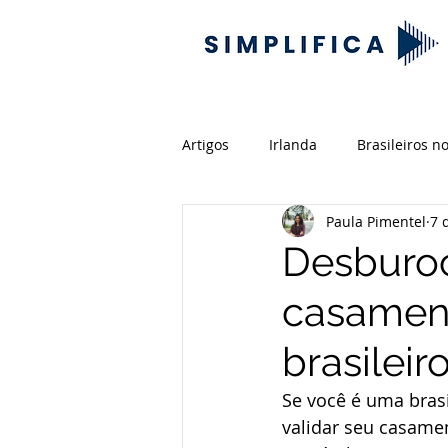
Artigos
Irlanda
Brasileiros no
Paula Pimentel
7 
Documentação
Previdência
Desburocr
casament
Pensão alimentícia
Inventár
brasileir
Nova Zelândia
Aposentadori
Se você é uma brasi
validar seu casame