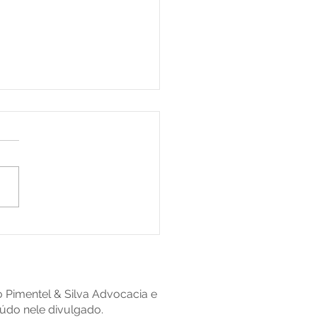
ução juramentada:
a quem você pode
ratar e não caia em
es
io Pimentel & Silva Advocacia e
údo nele divulgado.