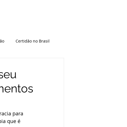
pão
Certidão no Brasil
EUA
Espanha
 seu
mentos
dania
Divórcio no exterior
ralização americana
racia para 
ia que é 