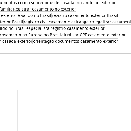
cumentos com o sobrenome de casada morando no exterior
familia
Registrar casamento no exterior
xterior é valido no Brasil
registro casamento exterior Brasil
erior Brasil
registro civil casamento estrangeiro
legalizar casament
ido no Brasil
especialista registro casamento exterior
r casamento na Europa no Brasil
atualizar CPF casamento exterior
or casada exterior
orientação documentos casamento exterior