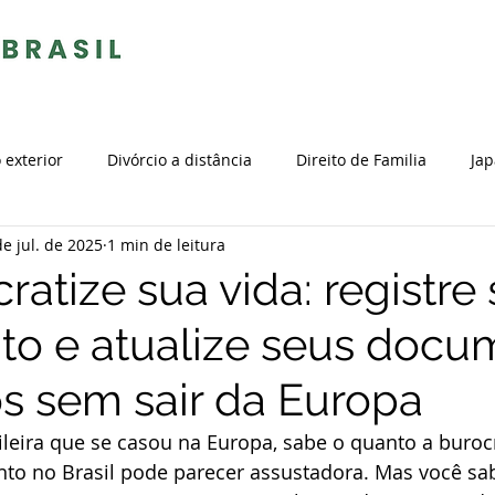
 exterior
Divórcio a distância
Direito de Familia
Ja
de jul. de 2025
1 min de leitura
Tributos
Internacional
Casamento no exterior
atize sua vida: registre
o e atualize seus docu
io Internacional
Estrangeiro no Brasil
Portugal
Cida
os sem sair da Europa
a no exterior
Naturalização brasileira
México
Natu
leira que se casou na Europa, sabe o quanto a buroc
nto no Brasil pode parecer assustadora. Mas você sab