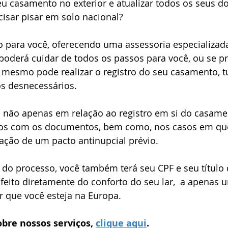
seu casamento no exterior e atualizar todos os seus 
ção holandesa
Vistos brasileiros
Holanda
Recurso A
cisar pisar em solo nacional?
 para você, oferecendo uma assessoria especializad
oderá cuidar de todos os passos para você, ou se pref
 mesmo pode realizar o registro do seu casamento, t
s desnecessários.
 não apenas em relação ao registro em si do casame
os com os documentos, bem como, nos casos em que
ação de um pacto antinupcial prévio. 
l do processo, você também terá seu CPF e seu título d
 feito diretamente do conforto do seu lar,  a apenas 
r que você esteja na Europa.
bre nossos serviços, 
clique aqui
.