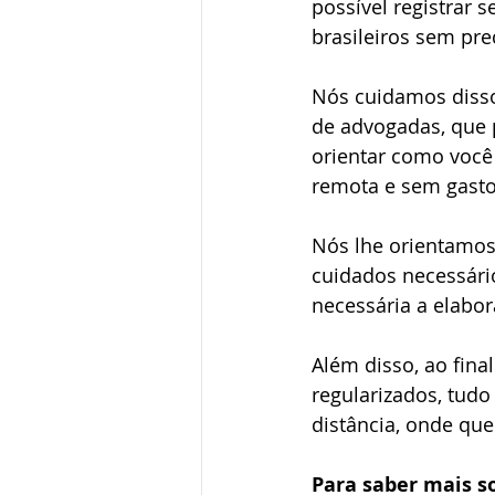
possível registrar 
Dupla cidadania
Naturaliza
brasileiros sem pre
Nós cuidamos disso
Renúncia à cidadania
de advogadas, que p
orientar como você
remota e sem gasto
Nós lhe orientamos
cuidados necessári
necessária a elabor
Além disso, ao fina
regularizados, tudo
distância, onde que
Para saber mais so