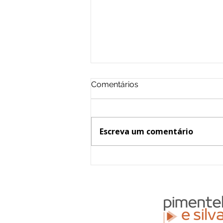
Comentários
Escreva um comentário
Mudei de nome nos EUA:
como atualizar meus
documentos no Brasil?