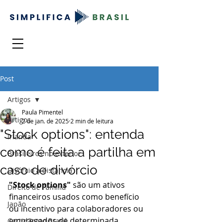
Post
Artigos
Paula Pimentel
Artigos
2 de jan. de 2025
2 min de leitura
"Stock options": entenda
Irlanda
como é feita a partilha em
Brasileiros no exterior
caso de divórcio
Divórcio a distância
"Stock options"
 são um ativos 
Direito de Familia
financeiros usados como benefício 
Japão
ou incentivo para colaboradores ou 
empregados de determinada 
Certidão no Brasil