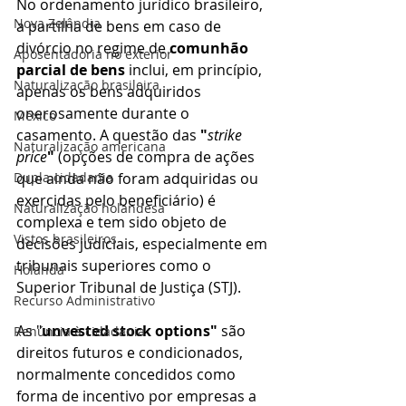
No ordenamento jurídico brasileiro, 
Nova Zelândia
a partilha de bens em caso de 
divórcio no regime de 
comunhão 
Aposentadoria no exterior
parcial de bens
 inclui, em princípio, 
Naturalização brasileira
apenas os bens adquiridos 
onerosamente durante o 
México
casamento. A questão das 
"
strike 
Naturalização americana
price
"
 (opções de compra de ações 
Dupla cidadania
que ainda não foram adquiridas ou 
exercidas pelo beneficiário) é 
Naturalização holandesa
complexa e tem sido objeto de 
Vistos brasileiros
decisões judiciais, especialmente em 
tribunais superiores como o 
Holanda
Superior Tribunal de Justiça (STJ).
Recurso Administrativo
As "
unvested stock options"
 são 
Renúncia à cidadania
direitos futuros e condicionados, 
normalmente concedidos como 
forma de incentivo por empresas a 