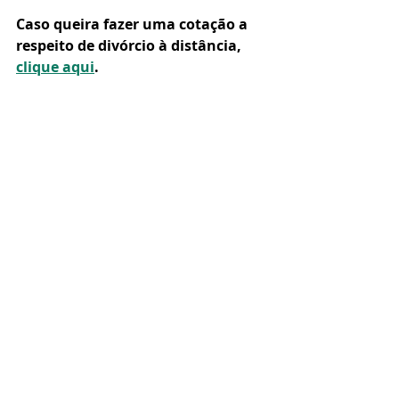
Caso queira fazer uma cotação a 
respeito de divórcio à distância, 
clique aqui
.
Tags:
brasileiro que mora no exterior
brasileiro vivendo nos EUA
Casamento no exterior
Como divorciar morando no exterior?