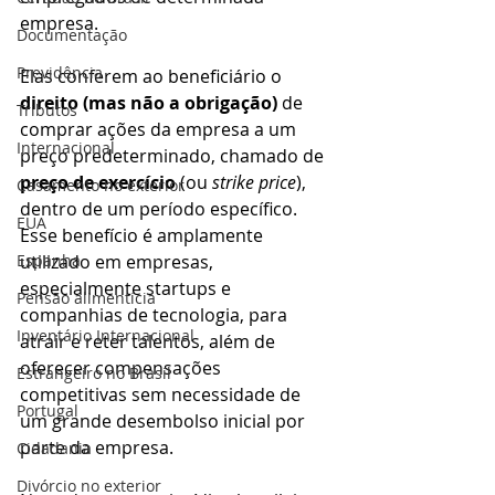
empresa. 
Documentação
Previdência
Elas conferem ao beneficiário o 
direito (mas não a obrigação)
 de 
Tributos
comprar ações da empresa a um 
Internacional
preço predeterminado, chamado de 
preço de exercício
 (ou 
strike price
), 
Casamento no exterior
dentro de um período específico. 
EUA
Esse benefício é amplamente 
Espanha
utilizado em empresas, 
especialmente startups e 
Pensão alimentícia
companhias de tecnologia, para 
Inventário Internacional
atrair e reter talentos, além de 
oferecer compensações 
Estrangeiro no Brasil
competitivas sem necessidade de 
Portugal
um grande desembolso inicial por 
parte da empresa.
Cidadania
Divórcio no exterior