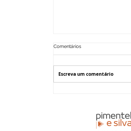
Comentários
Escreva um comentário
Mudei de nome nos EUA:
como atualizar meus
documentos no Brasil?