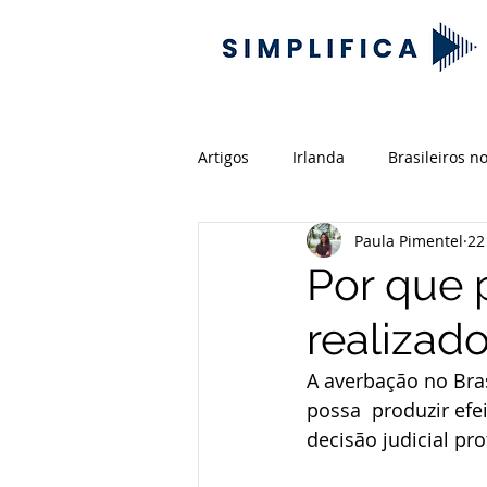
Artigos
Irlanda
Brasileiros no
Paula Pimentel
22
Documentação
Previdência
Por que 
realizado
Pensão alimentícia
Inventár
A averbação no Bras
possa  produzir efe
Nova Zelândia
Aposentadori
decisão judicial pr