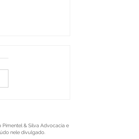
ança de nome ou
enome nos EUA? Saiba
que você precisa
strar a alteração no
l
io Pimentel & Silva Advocacia e
údo nele divulgado.