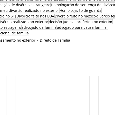
bação de divórcio estrangeiro
Homologação de sentença de divórci
meu divórcio realizado no exterior
Homologação de guarda
cio no STJ
Divórcio feito nos EUA
Divórcio feito no méxico
divórcio fe
ivórcio realizado no exterior
decisão judicial proferida no exterior
o estrageiro
advogado da família
advogado para causa familiar
cional de familia
asamento no exterior
Direito de Familia