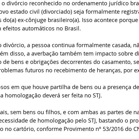
 o divórcio reconhecido no ordenamento jurídico bras
ção holandesa
Vistos brasileiros
Holanda
Recurso A
vo estado civil (divorciado) seja formalmente regist
 do(a) ex-cônjuge brasileiro(a). Isso acontece porque
 efeitos automáticos no Brasil. 
 divórcio, a pessoa continua formalmente casada, n
ém disso, a averbação também tem impacto sobre di
ão de bens e obrigações decorrentes do casamento, s
problemas futuros no recebimento de heranças, por e
iosos em que houve partilha de bens ou a presença de 
a homologação deverá ser feita no STJ. 
is, sem bens ou filhos, e com ambas as partes de na
 necessidade de homologação pelo STJ, bastando o pro
to no cartório, conforme Provimento nº 53/2016 do CN