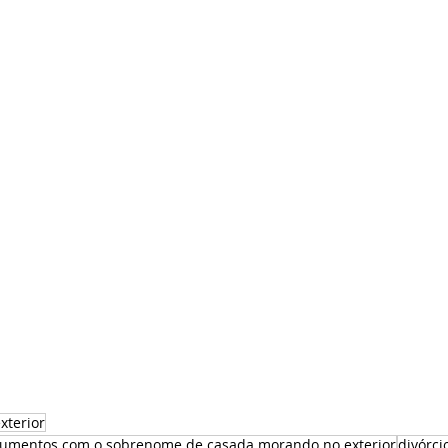
xterior
cumentos com o sobrenome de casada morando no exterior
divórci