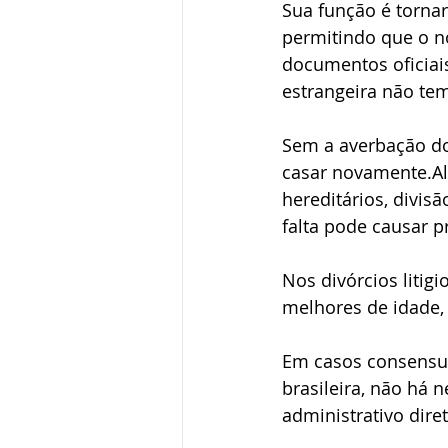
Sua função é tornar
Dupla cidadania
Naturaliza
permitindo que o no
documentos oficiais
estrangeira não tem
Renúncia à cidadania
Sem a averbação do
casar novamente.Al
hereditários, divis
falta pode causar 
Nos divórcios litig
melhores de idade, 
Em casos consensua
brasileira, não há
administrativo dire