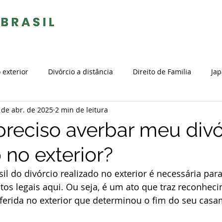
 exterior
Divórcio a distância
Direito de Familia
Ja
 de abr. de 2025
2 min de leitura
Tributos
Internacional
Casamento no exterior
preciso averbar meu divó
 no exterior?
io Internacional
Estrangeiro no Brasil
Portugal
Cida
il do divórcio realizado no exterior é necessária para
itos legais aqui. Ou seja, é um ato que traz reconhe
a no exterior
Naturalização brasileira
México
Natu
oferida no exterior que determinou o fim do seu casa