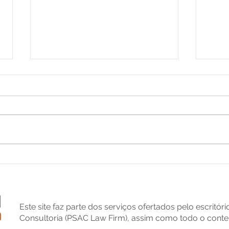
Brasileiro com dupla
Mud
cidadania: 03 obrigações
sobr
que deixam de existir após
por 
a renúncia da nacionalidade
regi
brasileira
Brasi
Este site faz parte dos serviços ofertados pelo escritór
Consultoria (PSAC Law Firm), assim como todo o conte