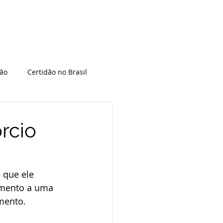
pão
Certidão no Brasil
EUA
Espanha
rcio
dania
Divórcio no exterior
 que ele 
cimento a uma 
ralização americana
mento. 