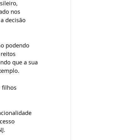
ileiro, 
dministrativo
rado nos 
 a decisão 
ão podendo 
reitos 
endo que a sua 
xemplo.
filhos 
cionalidade 
cesso 
J.