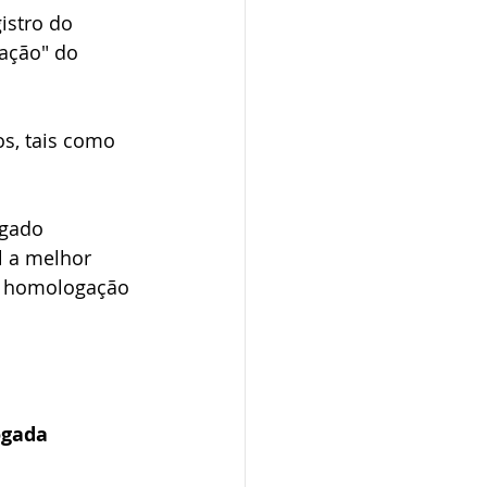
istro do 
ação" do 
s, tais como 
ogado 
l a melhor 
a homologação 
ogada 