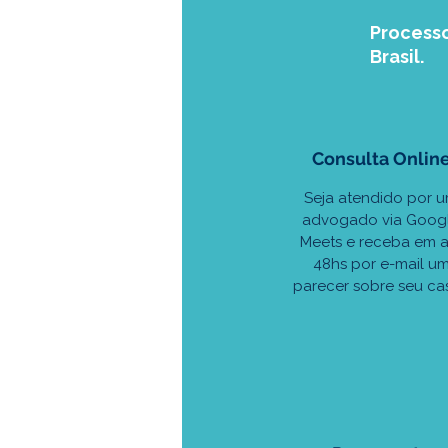
Processo
Brasil.
Consulta Onlin
Seja atendido por 
advogado via Goog
Meets e receba em a
48hs por e-mail u
parecer sobre seu ca
1