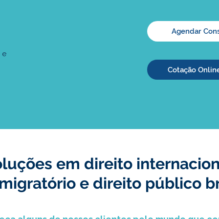
Agendar Cons
 e
Cotação Onlin
luções em direito internacion
 migratório e direito público br