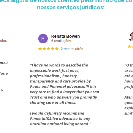
ça alguns de nossos clientes pelo mundo que co
nossos serviços jurídicos:
o meu
"I have no words to describe the
"O t
impeccable work,fast pace,
exce
das e
professionalism , honesty,
até 
transparency and care provide by
houv
Paula and Pimentel advocacia!!! It is
prof
 o
very rare to find a lawyer that you can
Trust and who answers you promptly
Aten
showing care at all times.
quem
expl
I would definitely recommend
sim!
Pimental&Silva advocacia to any
Brazilian national living abroad."