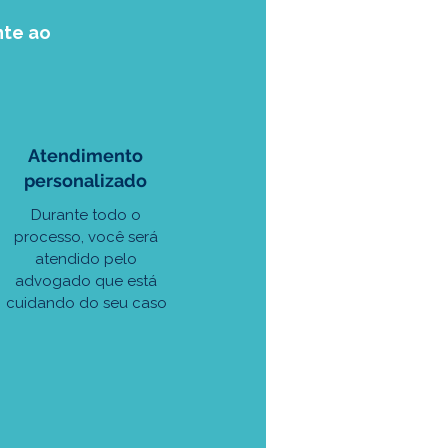
nte ao
Atendimento
personalizado
Durante todo o
processo, você será
atendido pelo
advogado que está
4
cuidando do seu caso