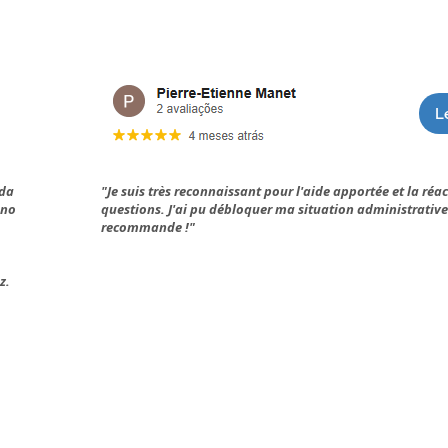
L
 da
"Je suis très reconnaissant pour l'aide apportée et la réa
 no
questions. J'ai pu débloquer ma situation administrativ
recommande !"
z.
Leia nossos Artigos Jurídicos