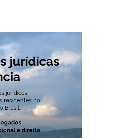
 jurídicas
ncia
os jurídicos
s residentes no
 Brasil.
vogados
ional e direito