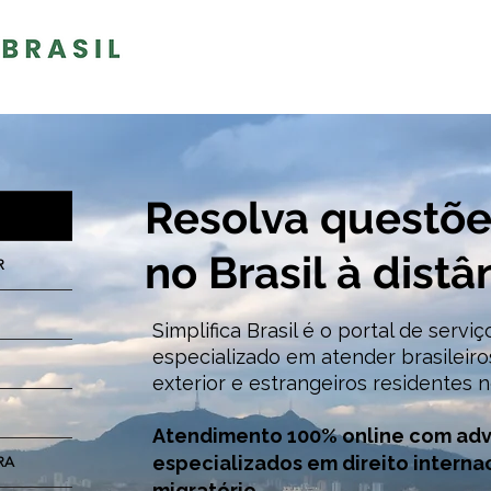
Resolva questões
no Brasil à distâ
R
Simplifica Brasil é o portal de serviç
especializado em atender brasileiro
exterior e
estrangeiros residentes no
Atendimento 100% online com ad
especializados em direito internac
RA
migratório.